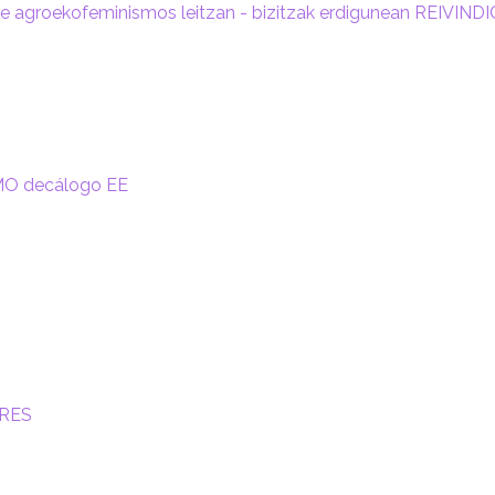
de agroekofeminismos leitzan - bizitzak erdigunean
REIVIND
MO
decálogo EE
RES