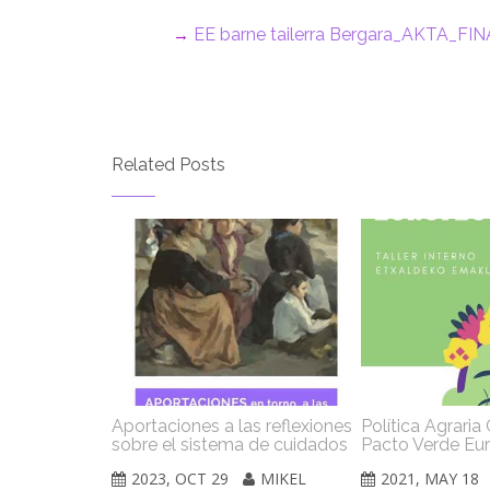
EE barne tailerra Bergara_AKTA_FI
→
Related Posts
Aportaciones a las reflexiones
Política Agrari
sobre el sistema de cuidados
Pacto Verde Eu
2023, OCT 29
MIKEL
2021, MAY 18