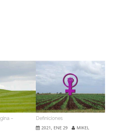
gina –
Definiciones
Dinámica ter
barómetro
2021, ENE 29
MIKEL
2021, ENE 2