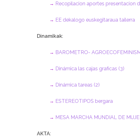
R
ecopilacion aportes presentacion 
→
EE dekalogo eusk
egitaraua tailerra
→
Dinamikak
:
BAROMETRO- AGROECOFEMINIS
→
Dinámica las cajas graficas (3)
→
D
inámica tareas (2)
→
ESTEREOTIPOS bergara
→
MESA MARCHA MUNDIAL DE MUJE
→
AKTA
: