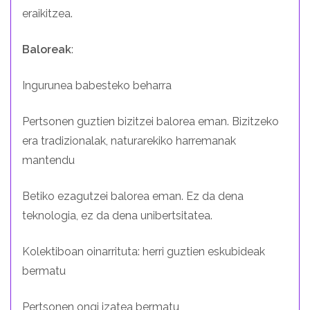
eraikitzea.
Baloreak
:
Ingurunea babesteko beharra
Pertsonen guztien bizitzei balorea eman. Bizitzeko
era tradizionalak, naturarekiko harremanak
mantendu
Betiko ezagutzei balorea eman. Ez da dena
teknologia, ez da dena unibertsitatea.
Kolektiboan oinarrituta: herri guztien eskubideak
bermatu
Pertsonen ongi izatea bermatu