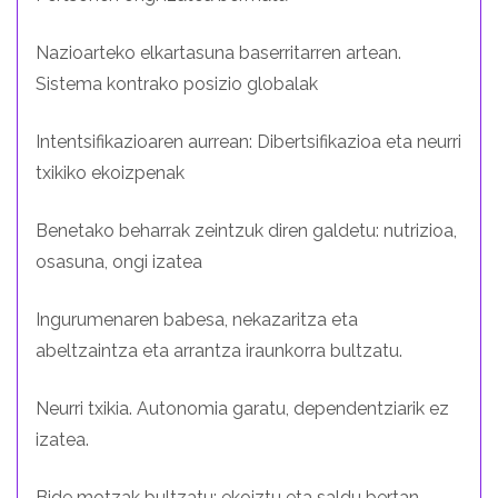
Nazioarteko elkartasuna baserritarren artean.
Sistema kontrako posizio globalak
Intentsifikazioaren aurrean: Dibertsifikazioa eta neurri
txikiko ekoizpenak
Benetako beharrak zeintzuk diren galdetu: nutrizioa,
osasuna, ongi izatea
Ingurumenaren babesa, nekazaritza eta
abeltzaintza eta arrantza iraunkorra bultzatu.
Neurri txikia. Autonomia garatu, dependentziarik ez
izatea.
Bide motzak bultzatu: ekoiztu eta saldu bertan,