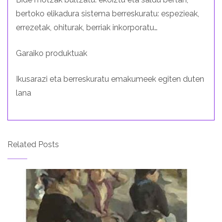
bertoko elikadura sistema berreskuratu: espezieak,
errezetak, ohiturak, berriak inkorporatu…
Garaiko produktuak
Ikusarazi eta berreskuratu emakumeek egiten duten
lana
Related Posts