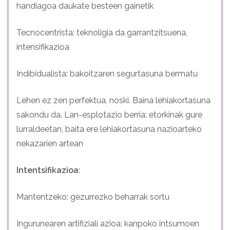
handiagoa daukate besteen gainetik
Tecnocentrista: teknoligia da garrantzitsuena,
intensifikazioa
Indibidualista: bakoitzaren segurtasuna bermatu
Lehen ez zen perfektua, noski. Baina lehiakortasuna
sakondu da. Lan-esplotazio berria: etorkinak gure
lurraldeetan, baita ere lehiakortasuna nazioarteko
nekazarien artean
Intentsifikazioa
:
Mantentzeko: gezurrezko beharrak sortu
Ingurunearen artifiziali azioa: kanpoko intsumoen