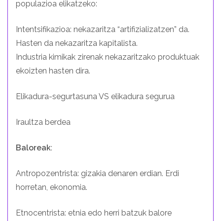
populazioa elikatzeko:
Intentsifikazioa: nekazaritza “artifizializatzen” da.
Hasten da nekazaritza kapitalista.
Industria kimikak zirenak nekazaritzako produktuak
ekoizten hasten dira.
Elikadura-segurtasuna VS elikadura segurua
Iraultza berdea
Baloreak
:
Antropozentrista: gizakia denaren erdian. Erdi
horretan, ekonomia.
Etnocentrista: etnia edo herri batzuk balore