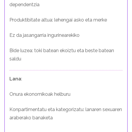
dependentzia
Produktibitate altua: lehengai asko eta merke
Ez da jasangarria ingurinearekiko
Bide luzea: toki batean ekoiztu eta beste batean
saldu
Lana
:
Onura ekonomikoak helburu
Konpartimentatu eta kategorizatu: lanaren sexuaren
araberako banaketa