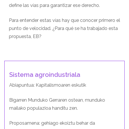
define las vías para garantizar ese derecho.
Para entender estas vías hay que conocer primero el
punto de velocidad. ¿Para qué se ha trabajado esta
propuesta, EB?
Sistema agroindustriala
Abiapuntua: Kapitalismoaren eskutik
Bigarren Munduko Gerraren ostean, munduko
mailako populazioa handitu zen.
Proposamena: gehiago ekoiztu behar da