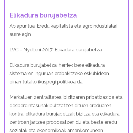
Elikadura burujabetza
Abiapuntua: Eredu kapitalista eta agroindustrialari
aurre egin
LVC – Nyelleni 2017: Elikadura burujabetza
Elikadura burujabetza, herriek bere elikadura
sistemaren inguruan erabakitzeko eskubidean
oinarritutako ikuspegi politikoa da.
Merkatuen zentralitatea, bizitzaren pribatizazioa eta
desberdintasunak bultzatzen dituen ereduaren
kontra, elikadura burujabetzak bizitza eta elikadura
zentroan jartzea proposatzen du eta beste eredu
sozialak eta ekonomikoak amankomunean