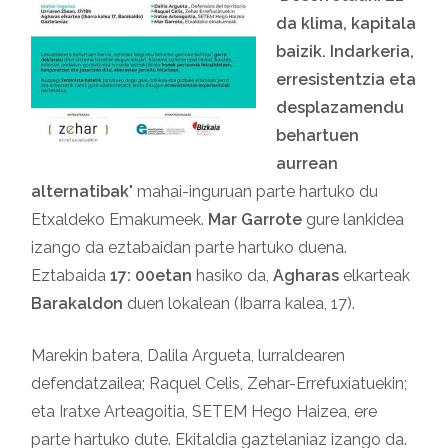
da klima, kapitala
baizik. Indarkeria,
erresistentzia eta
desplazamendu
behartuen
aurrean
alternatibak
" mahai-inguruan parte hartuko du
Etxaldeko Emakumeek.
Mar Garrote
gure lankidea
izango da eztabaidan parte hartuko duena.
Eztabaida
17: 00etan
hasiko da,
Agharas
elkarteak
Barakaldon
duen lokalean (Ibarra kalea, 17).
Marekin batera, Dalila Argueta, lurraldearen
defendatzailea; Raquel Celis, Zehar-Errefuxiatuekin;
eta Iratxe Arteagoitia, SETEM Hego Haizea, ere
parte hartuko dute. Ekitaldia gaztelaniaz izango da.