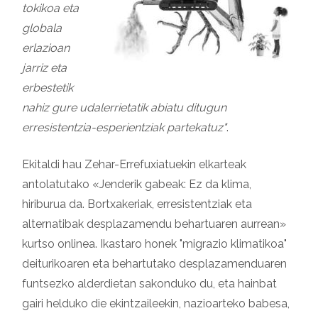
tokikoa eta
globala
erlazioan
jarriz eta
erbestetik
nahiz gure udalerrietatik abiatu ditugun
erresistentzia-esperientziak partekatuz"
.
Ekitaldi hau Zehar-Errefuxiatuekin elkarteak
antolatutako «Jenderik gabeak: Ez da klima,
hiriburua da. Bortxakeriak, erresistentziak eta
alternatibak desplazamendu behartuaren aurrean»
kurtso onlinea. Ikastaro honek "migrazio klimatikoa"
deiturikoaren eta behartutako desplazamenduaren
funtsezko alderdietan sakonduko du, eta hainbat
gairi helduko die ekintzaileekin, nazioarteko babesa,