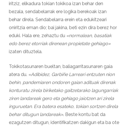
iritziz, elikadura tokian tokikoa izan behar den
bezala, sendabelarrak ere logika berekoak izan
behar direla. Sendabelarra erein eta edukitzeari
oniritzia eman dio; bai jakina, beti ezin dira berez hor
eduki. Hala ere, zehaztu du
«normalean, basatiak
edo berez etorriak direnean propietate gehiago»
izaten dituztela.
Tokikotasunaren bueltan, baliagarritasunaren gaia
atera du.
«Adibidez, Garbiñe Larreari entzuten nion
behin, pandemiaren ondoren gaian adituak direnak
konturatu zirela biriketako gaitzetarako lagungarriak
ziren landareak gero eta gehiago jaiotzen ari zirela
inguruetan. Era batera esateko, tokian sortzen direla
behar ditugun landareak»
. Beste kontu bat da
ezagutzen ditugun, identifikatzen dakigun eta ba ote