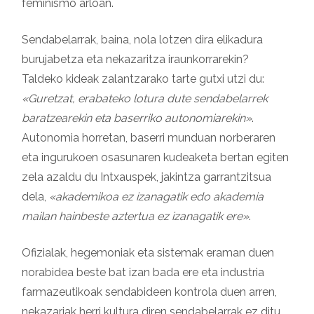
feminismo arloan.
Sendabelarrak, baina, nola lotzen dira elikadura
burujabetza eta nekazaritza iraunkorrarekin?
Taldeko kideak zalantzarako tarte gutxi utzi du:
«Guretzat, erabateko lotura dute sendabelarrek
baratzearekin eta baserriko autonomiarekin»
.
Autonomia horretan, baserri munduan norberaren
eta ingurukoen osasunaren kudeaketa bertan egiten
zela azaldu du Intxauspek, jakintza garrantzitsua
dela,
«akademikoa ez izanagatik edo akademia
mailan hainbeste aztertua ez izanagatik ere»
.
Ofizialak, hegemoniak eta sistemak eraman duen
norabidea beste bat izan bada ere eta industria
farmazeutikoak sendabideen kontrola duen arren,
nekazariak herri kultura diren sendabelarrak ez ditu