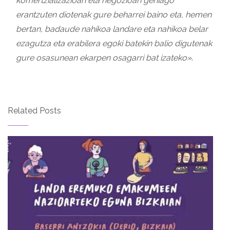
komertzializazioari eta negozioari gehiago
erantzuten diotenak gure beharrei baino eta, hemen
bertan, badaude nahikoa landare eta nahikoa belar
ezagutza eta erabilera egoki batekin balio digutenak
gure osasunean ekarpen osagarri bat izateko»
.
Related Posts