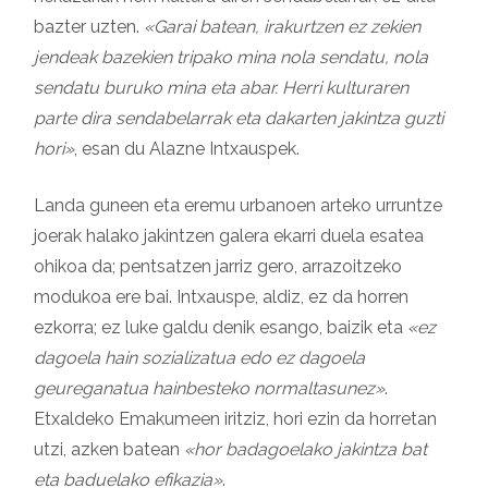
bazter uzten.
«Garai batean, irakurtzen ez zekien
jendeak bazekien tripako mina nola sendatu, nola
sendatu buruko mina eta abar. Herri kulturaren
parte dira sendabelarrak eta dakarten jakintza guzti
hori»
, esan du Alazne Intxauspek.
Landa guneen eta eremu urbanoen arteko urruntze
joerak halako jakintzen galera ekarri duela esatea
ohikoa da; pentsatzen jarriz gero, arrazoitzeko
modukoa ere bai. Intxauspe, aldiz, ez da horren
ezkorra; ez luke galdu denik esango, baizik eta
«ez
dagoela hain sozializatua edo ez dagoela
geureganatua hainbesteko normaltasunez»
.
Etxaldeko Emakumeen iritziz, hori ezin da horretan
utzi, azken batean
«hor badagoelako jakintza bat
eta baduelako efikazia»
.