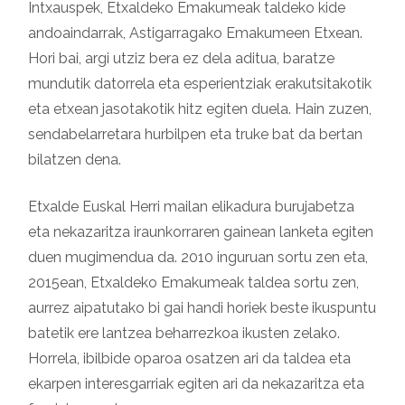
Intxauspek, Etxaldeko Emakumeak taldeko kide
andoaindarrak, Astigarragako Emakumeen Etxean.
Hori bai, argi utziz bera ez dela aditua, baratze
mundutik datorrela eta esperientziak erakutsitakotik
eta etxean jasotakotik hitz egiten duela. Hain zuzen,
sendabelarretara hurbilpen eta truke bat da bertan
bilatzen dena.
Etxalde Euskal Herri mailan elikadura burujabetza
eta nekazaritza iraunkorraren gainean lanketa egiten
duen mugimendua da. 2010 inguruan sortu zen eta,
2015ean, Etxaldeko Emakumeak taldea sortu zen,
aurrez aipatutako bi gai handi horiek beste ikuspuntu
batetik ere lantzea beharrezkoa ikusten zelako.
Horrela, ibilbide oparoa osatzen ari da taldea eta
ekarpen interesgarriak egiten ari da nekazaritza eta