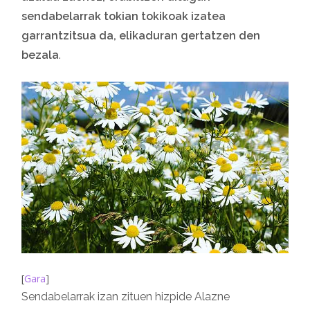
sendabelarrak tokian tokikoak izatea
garrantzitsua da, elikaduran gertatzen den
bezala
.
[
Gara
]
Sendabelarrak izan zituen hizpide Alazne