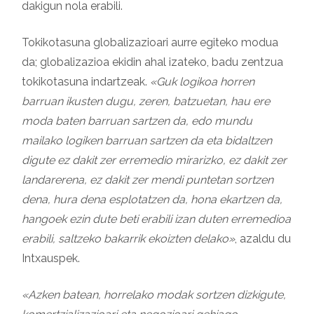
dakigun nola erabili.
Tokikotasuna globalizazioari aurre egiteko modua
da; globalizazioa ekidin ahal izateko, badu zentzua
tokikotasuna indartzeak.
«Guk logikoa horren
barruan ikusten dugu, zeren, batzuetan, hau ere
moda baten barruan sartzen da, edo mundu
mailako logiken barruan sartzen da eta bidaltzen
digute ez dakit zer erremedio mirarizko, ez dakit zer
landarerena, ez dakit zer mendi puntetan sortzen
dena, hura dena esplotatzen da, hona ekartzen da,
hangoek ezin dute beti erabili izan duten erremedioa
erabili, saltzeko bakarrik ekoizten delako»
, azaldu du
Intxauspek.
«Azken batean, horrelako modak sortzen dizkigute,