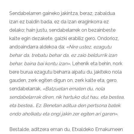
Sendabelarren gaineko jakintza, beraz, zabaldua
izan ez baldin bada, ez da izan eraginkorra ez
delako; hain justu, sendabelarrek on bezainbeste
kalte egin dezakete, gaizki erabiliz gero. Ondorioz,
andoaindarra aldekoa da:
«Nire ustez, ezagutu
behar da, trebatu behar da, ez zaio beldurrik izan
behar, baina bai kontu izan»
. Lehenik eta behin, nork
bere burua ezagutu beharra aipatu du, jakiteko nola
gauden, zerk egiten digun on, zerk kalte eta, gero,
sendabelarrak.
«Batzuetan ematen du, nola
sendabelarrak diren, nik hartuko dut hau, eta bestea,
eta bestea… Ez. Benetan aditua den pertsona batek
ondo aholkatu eta ongi jakin zer egiten ari garen»
.
Bestalde, aditzera eman du, Etxaldeko Emakumeen