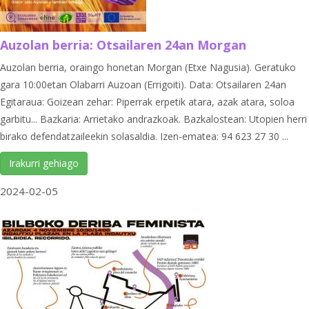
Auzolan berria: Otsailaren 24an Morgan
Auzolan berria, oraingo honetan Morgan (Etxe Nagusia). Geratuko
gara 10:00etan Olabarri Auzoan (Errigoiti). Data: Otsailaren 24an
Egitaraua: Goizean zehar: Piperrak erpetik atara, azak atara, soloa
garbitu... Bazkaria: Arrietako andrazkoak. Bazkalostean: Utopien herri
birako defendatzaileekin solasaldia. Izen-ematea: 94 623 27 30 ...
Irakurri gehiago
2024-02-05