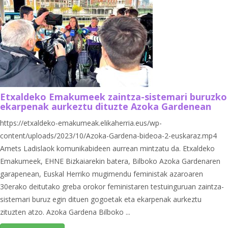
Etxaldeko Emakumeek zaintza-sistemari buruzko
ekarpenak aurkeztu dituzte Azoka Gardenean
https://etxaldeko-emakumeak.elikaherria.eus/wp-
content/uploads/2023/10/Azoka-Gardena-bideoa-2-euskaraz.mp4
Amets Ladislaok komunikabideen aurrean mintzatu da. Etxaldeko
Emakumeek, EHNE Bizkaiarekin batera, Bilboko Azoka Gardenaren
garapenean, Euskal Herriko mugimendu feministak azaroaren
30erako deitutako greba orokor feministaren testuinguruan zaintza-
sistemari buruz egin dituen gogoetak eta ekarpenak aurkeztu
zituzten atzo. Azoka Gardena Bilboko ...