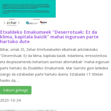
Etxaldeko Emakumeek “Deserrotuak: Ez da
klima, kapitala baizik” mahai inguruan parte
hartuko dute
Bihar, urriak 25, Zehar-Errefuxiatuekin elkarteak antolatutako
"Deserrotuak: Ez da klima, kapitala baizik. Indarkeria, erresistentzia
eta desplazamendu behartuen aurrean alternatibak" mahai-inguruan
parte hartuko du Etxaldeko Emakumeek. Mar Garrote gure lankidea
izango da eztabaidan parte hartuko duena. Eztabaida 17: 00etan
hasiko da, ...
Irakurri gehiago
2023-10-24