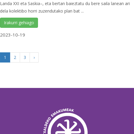
Landa XXI eta Saskia–, eta bertan baieztatu du bere saila lanean ari
dela kolektibo horri zuzendutako plan bat ...
Irakurri gehiago
2023-10-19
1
2
3
›