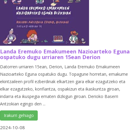
Landa Eremuko Emakumeen Nazioarteko Eguna
ospatuko dugu urriaren 15ean Derion
Datorren urriaren 15ean, Derion, Landa Eremuko Emakumeen
Nazioarteko Eguna ospatuko dugu. Topagune horretan, emakume
ekintzaileen profil ezberdinak elkartzen gara elkar ezagutzeko eta
elkar ezagutzeko, konfiantza, ospakizun eta ikaskuntza giroan,
indarra eta ikuspegia ematen dizkigun giroan. Derioko Baserri
Antzokian egingo den ...
Irakurri gehiago
2024-10-08