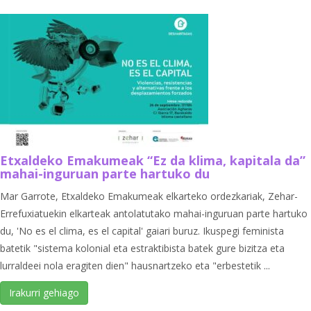
Etxaldeko Emakumeak “Ez da klima, kapitala da”
mahai-inguruan parte hartuko du
Mar Garrote, Etxaldeko Emakumeak elkarteko ordezkariak, Zehar-
Errefuxiatuekin elkarteak antolatutako mahai-inguruan parte hartuko
du, 'No es el clima, es el capital' gaiari buruz. Ikuspegi feminista
batetik "sistema kolonial eta estraktibista batek gure bizitza eta
lurraldeei nola eragiten dien" hausnartzeko eta "erbestetik ...
Irakurri gehiago