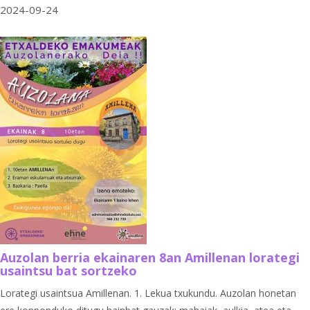
2024-09-24
Auzolan berria ekainaren 8an Amillenan lorategi
usaintsu bat sortzeko
Lorategi usaintsua Amillenan. 1. Lekua txukundu. Auzolan honetan