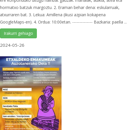
ere konponduko ditugu hainbat gauzak: mahaiak, aulkia, atea eta
hormatxo batzuk margoztu. 2.⁠ ⁠Eraman behar dena: eskularruak,
atxurraren bat. 3.⁠ Lekua: Amillena (ikusi azpian kokapena
GoogleMaps-en). 4. Ordua: 10:00etan. -------------- Bazkaria: paella ...
Irakurri gehiago
2024-05-26