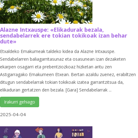
Alazne Intxauspe: «Elikadurak bezala,
sendabelarrek ere tokian tokikoak izan behar
dute»
Etxaldeko Emakumeak taldeko kidea da Alazne Intxauspe.
Sendabelarren baliagarritasunaz eta osasunean izan dezaketen
ekarpen osagarri eta prebentziozkoaz hizketan aritu zen
Astigarragako Emakumeen Etxean. Bertan azaldu zuenez, erabiltzen
ditugun sendabelarrak tokian tokikoak izatea garrantzitsua da,
elikaduran gertatzen den bezala. [Gara] Sendabelarrak ...
Irakurri gehiago
2025-04-04