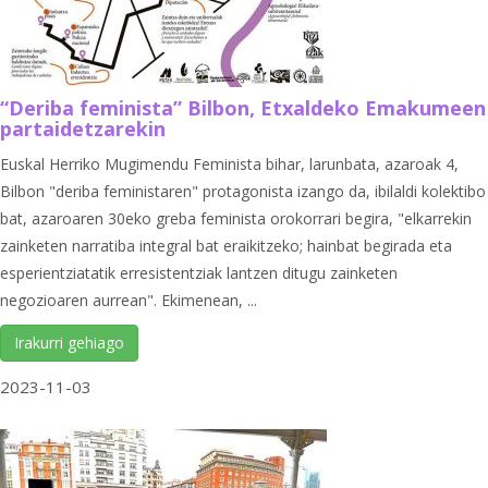
“Deriba feminista” Bilbon, Etxaldeko Emakumeen
partaidetzarekin
Euskal Herriko Mugimendu Feminista bihar, larunbata, azaroak 4,
Bilbon "deriba feministaren" protagonista izango da, ibilaldi kolektibo
bat, azaroaren 30eko greba feminista orokorrari begira, "elkarrekin
zainketen narratiba integral bat eraikitzeko; hainbat begirada eta
esperientziatatik erresistentziak lantzen ditugu zainketen
negozioaren aurrean". Ekimenean, ...
Irakurri gehiago
2023-11-03