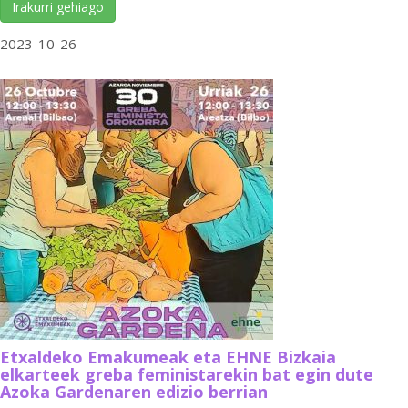
Irakurri gehiago
2023-10-26
Etxaldeko Emakumeak eta EHNE Bizkaia
elkarteek greba feministarekin bat egin dute
Azoka Gardenaren edizio berrian