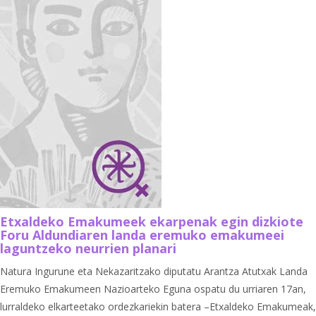
Etxaldeko Emakumeek ekarpenak egin dizkiote
Foru Aldundiaren landa eremuko emakumeei
laguntzeko neurrien planari
Natura Ingurune eta Nekazaritzako diputatu Arantza Atutxak Landa
Eremuko Emakumeen Nazioarteko Eguna ospatu du urriaren 17an,
lurraldeko elkarteetako ordezkariekin batera –Etxaldeko Emakumeak,