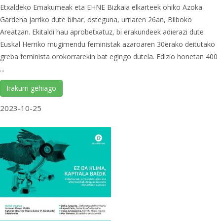
Etxaldeko Emakumeak eta EHNE Bizkaia elkarteek ohiko Azoka
Gardena jarriko dute bihar, osteguna, urriaren 26an, Bilboko
Areatzan. Ekitaldi hau aprobetxatuz, bi erakundeek adierazi dute
Euskal Herriko mugimendu feministak azaroaren 30erako deitutako
greba feminista orokorrarekin bat egingo dutela. Edizio honetan 400
...
Irakurri gehiago
2023-10-25