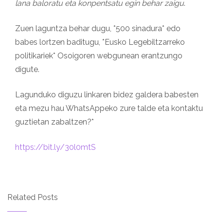
lana baloratu eta konpentsatu egin behar zaigu
.
Zuen laguntza behar dugu, *500 sinadura* edo
babes lortzen baditugu, *Eusko Legebiltzarreko
politikariek* Osoigoren webgunean erantzungo
digute.
Lagunduko diguzu linkaren bidez galdera babesten
eta mezu hau WhatsAppeko zure talde eta kontaktu
guztietan zabaltzen?*
https://bit.ly/30l0mtS
Related Posts