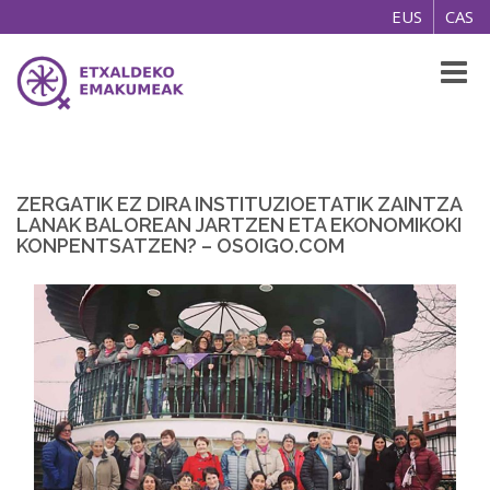
EUS
CAS
Toggl
naviga
ZERGATIK EZ DIRA INSTITUZIOETATIK ZAINTZA
LANAK BALOREAN JARTZEN ETA EKONOMIKOKI
KONPENTSATZEN? – OSOIGO.COM