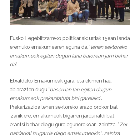
Eusko Legebiltzarreko politikariak: urriak 15ean landa
eremuko emakumearen eguna da, "
lehen sektoreko
emakumeok egiten dugun lana balorean jarri behar
da
".
Etxaldeko Emakumeak gara, eta ekimen hau
abiarazten dugu "
baserrian lan egiten dugun
emakumeok prekazitatuta bizi garelako
".
Prekarizazioa lehen sektoreko arazo orokor bat
izanik ere, emakumeok bigarren jardunaldi bat
erantsi behar diogu gure egunerokoari, zaintza. *
Zor
patriarkal izugarria dago emakumeokin*, zaintza