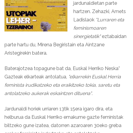
jardunaldietan parte
hartzen. Zehazki, Amets
Ladislaok
"Lurraren eta
feminismoaren
sinergietatik"
eztabaidan
parte hartu du, Mirena Begiristain eta Aintzane
Aristegirekin batera.
Baterajotzea topagune bat da, Euskal Herriko Neska*
Gazteak elkarteak antolatua,
"elkarrekin Euskal Herria
feminista irudikatzeko eta eraikitzeko tokia, saretu eta
antolatzeko aukerak eskaintzen dituena"
.
Jardunaldi horiek urriaren 13tik 15era igaro dira, eta
helburua da Euskal Herriko emakume gazte feministak
biltzeko gune izatea, datorren azaroaren 30eko greba