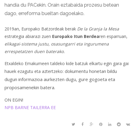
handia du PACekin. Orain eztabaida prozesu betean
dago, erreforma bueltan dagoelako.
2019an, Europako Batzordeak berak
De la Granja la Mesa
estrategia abiarazi zuen
Europako Itun Berdea
ren esparruan,
elikagai-sistema justu, osasungarri eta ingurumena
errespetatzen duen baterako.
Etxaldeko Emakumeen taldeko kide batzuk elkartu egin gara gai
dokumentu honetan bildu
hauek ezagutu eta aztertzeko:
dugun informazioa aurkezten dugu, gure gogoeta eta
proposamenekin batera.
ON EGIN!
NPB BARNE TAILERRA EE