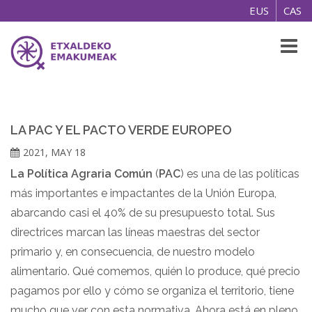
EUS
CAS
Toggl
naviga
LA PAC Y EL PACTO VERDE EUROPEO
2021, MAY 18
La Política Agraria Común
(
PAC
) es una de las políticas
más importantes e impactantes de la Unión Europa,
abarcando casi el 40% de su presupuesto total. Sus
directrices marcan las líneas maestras del sector
primario y, en consecuencia, de nuestro modelo
alimentario. Qué comemos, quién lo produce, qué precio
pagamos por ello y cómo se organiza el territorio, tiene
mucho que ver con esta normativa. Ahora está en pleno