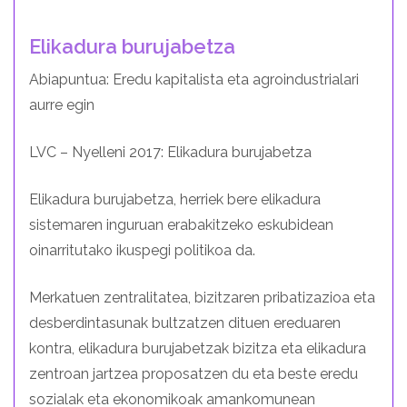
Elikadura burujabetza
Abiapuntua: Eredu kapitalista eta agroindustrialari
aurre egin
LVC – Nyelleni 2017: Elikadura burujabetza
Elikadura burujabetza, herriek bere elikadura
sistemaren inguruan erabakitzeko eskubidean
oinarritutako ikuspegi politikoa da.
Merkatuen zentralitatea, bizitzaren pribatizazioa eta
desberdintasunak bultzatzen dituen ereduaren
kontra, elikadura burujabetzak bizitza eta elikadura
zentroan jartzea proposatzen du eta beste eredu
sozialak eta ekonomikoak amankomunean