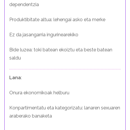
dependentzia
Produktibitate altua: lehengai asko eta merke
Ez da jasangarria ingurinearekiko
Bide luzea: toki batean ekoiztu eta beste batean
saldu
Lana
:
Onura ekonomikoak helburu
Konpartimentatu eta kategorizatu: lanaren sexuaren
araberako banaketa