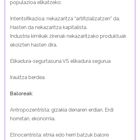
populazioa elikatzeko:
Intentsifikazioa: nekazaritza “artifizializatzen” da.
Hasten da nekazaritza kapitalista.
Industria kimikak zirenak nekazaritzako produktuak
ekoizten hasten dira.
Elikadura-segurtasuna VS elikadura segurua
Iraultza berdea
Baloreak
:
Antropozentrista: gizakia denaren erdian. Erdi
horretan, ekonomia.
Etnocentrista: etnia edo herri batzuk balore