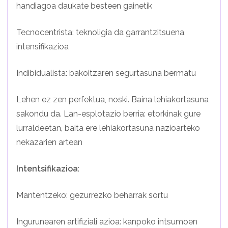
handiagoa daukate besteen gainetik
Tecnocentrista: teknoligia da garrantzitsuena,
intensifikazioa
Indibidualista: bakoitzaren segurtasuna bermatu
Lehen ez zen perfektua, noski. Baina lehiakortasuna
sakondu da. Lan-esplotazio berria: etorkinak gure
lurraldeetan, baita ere lehiakortasuna nazioarteko
nekazarien artean
Intentsifikazioa
:
Mantentzeko: gezurrezko beharrak sortu
Ingurunearen artifiziali azioa: kanpoko intsumoen