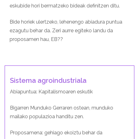
eskubide hori bermatzeko bideak definitzen ditu.
Bide horiek ulertzeko, lehenengo abiadura puntua
ezagutu behar da. Zeri aurre egiteko landu da
proposamen hau, EB??
Sistema agroindustriala
Abiapuntua: Kapitalismoaren eskutik
Bigarren Munduko Gerraren ostean, munduko
mailako populazioa handitu zen.
Proposamena: gehiago ekoiztu behar da