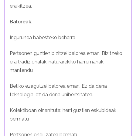
eraikitzea.
Baloreak
:
Ingurunea babesteko beharra
Pertsonen guztien bizitzei balorea eman. Bizitzeko
era tradizionalak, naturarekiko harremanak
mantendu
Betiko ezagutzei balorea eman. Ez da dena
teknologia, ez da dena unibertsitatea.
Kolektiboan oinarrituta: herri guztien eskubideak
bermatu
Pertsonen ongi izatea bermatu