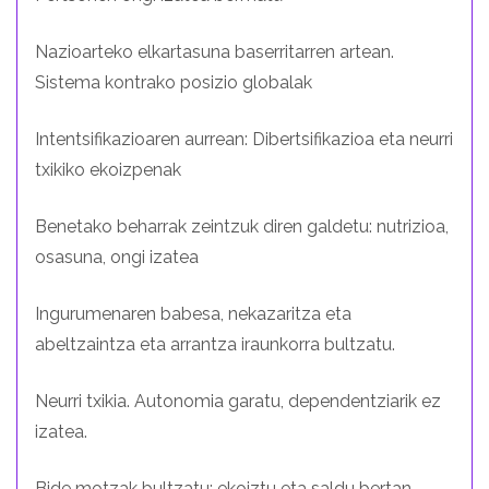
Nazioarteko elkartasuna baserritarren artean.
Sistema kontrako posizio globalak
Intentsifikazioaren aurrean: Dibertsifikazioa eta neurri
txikiko ekoizpenak
Benetako beharrak zeintzuk diren galdetu: nutrizioa,
osasuna, ongi izatea
Ingurumenaren babesa, nekazaritza eta
abeltzaintza eta arrantza iraunkorra bultzatu.
Neurri txikia. Autonomia garatu, dependentziarik ez
izatea.
Bide motzak bultzatu: ekoiztu eta saldu bertan,