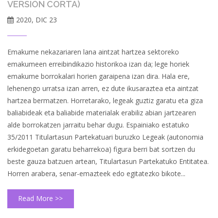
VERSIÓN CORTA)
2020, DIC 23
Emakume nekazariaren lana aintzat hartzea sektoreko
emakumeen erreibindikazio historikoa izan da; lege horiek
emakume borrokalari horien garaipena izan dira. Hala ere,
lehenengo urratsa izan arren, ez dute ikusaraztea eta aintzat
hartzea bermatzen. Horretarako, legeak guztiz garatu eta giza
baliabideak eta baliabide materialak erabiliz abian jartzearen
alde borrokatzen jarraitu behar dugu. Espainiako estatuko
35/2011 Titulartasun Partekatuari buruzko Legeak (autonomia
erkidegoetan garatu beharrekoa) figura berri bat sortzen du
beste gauza batzuen artean, Titulartasun Partekatuko Entitatea.
Horren arabera, senar-emazteek edo egitatezko bikote...
Read More >>