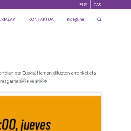
EUS
CAS
RIALAK
KONTAKTUA
Kidegune
nbian eta Euskal Herrian dituzten erronkei eta
sgarria!!!