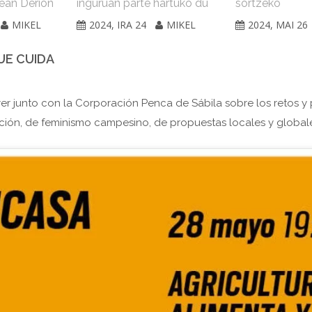
5ean Derion
inguruan parte hartuko du
sortzeko
MIKEL
2024, IRA 24
MIKEL
2024, MAI 26
UE CUIDA
 junto con la Corporación Penca de Sábila sobre los retos y
ión, de feminismo campesino, de propuestas locales y globales