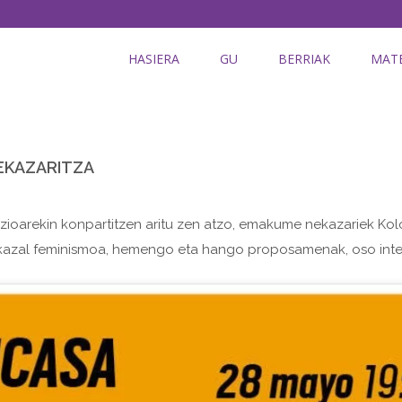
HASIERA
GU
BERRIAK
MATE
NEKAZARITZA
zioarekin konpartitzen aritu zen atzo, emakume nekazariek Kolo
kazal feminismoa, hemengo eta hango proposamenak, oso intere