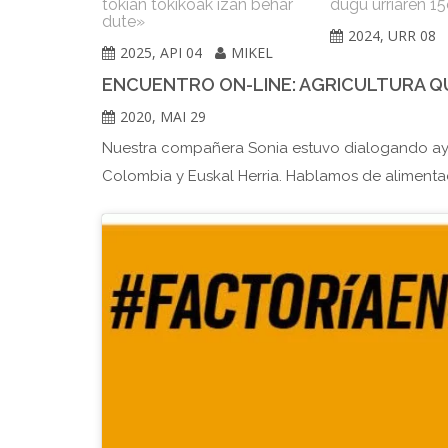
tokian tokikoak izan behar
dugu urriaren 1
dute»
2024, URR 08
2025, API 04
MIKEL
ENCUENTRO ON-LINE: AGRICULTURA Q
2020, MAI 29
Nuestra compañera Sonia estuvo dialogando ayer
Colombia y Euskal Herria. Hablamos de alimentac