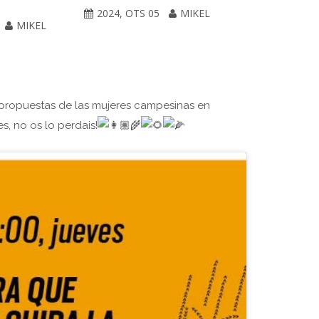
partaidetzare
2024, OTS 05
MIKEL
MIKEL
2023, AZA 0
 propuestas de las mujeres campesinas en
, no os lo perdais!