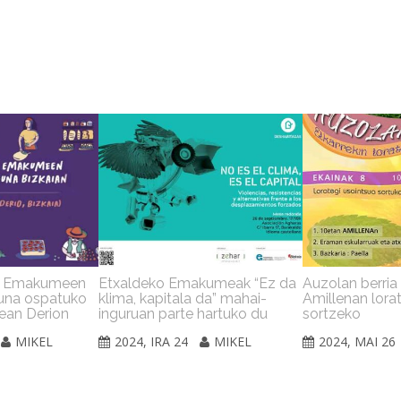
o Emakumeen
Etxaldeko Emakumeak “Ez da
Auzolan berria
una ospatuko
klima, kapitala da” mahai-
Amillenan lorat
5ean Derion
inguruan parte hartuko du
sortzeko
MIKEL
2024, IRA 24
MIKEL
2024, MAI 26