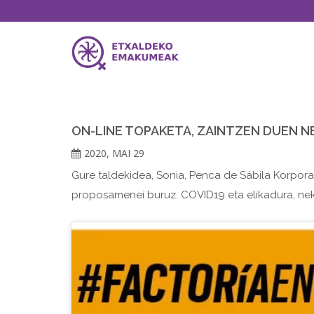
ON-LINE TOPAKETA, ZAINTZEN DUEN 
2020, MAI 29
Gure taldekidea, Sonia, Penca de Sábila Korpora
proposamenei buruz. COVID19 eta elikadura, ne