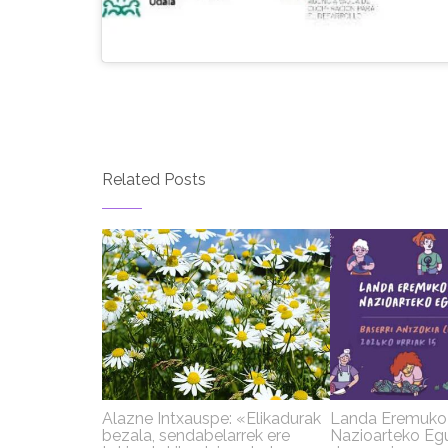
Related Posts
Alazne Intxauspe: «Elikadurak
Landa Eremuk
bezala, sendabelarrek ere
Nazioarteko Eg