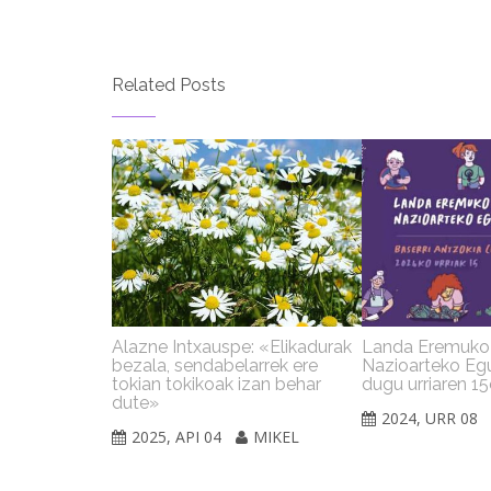
Related Posts
Alazne Intxauspe: «Elikadurak
Landa Eremuk
bezala, sendabelarrek ere
Nazioarteko Eg
tokian tokikoak izan behar
dugu urriaren 1
dute»
2024, URR 08
2025, API 04
MIKEL