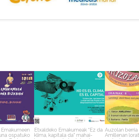
o Emakumeen
Etxaldeko Emakumeak “Ez da
Auzolan berria
una ospatuko
klima, kapitala da” mahai-
Amillenan lorat