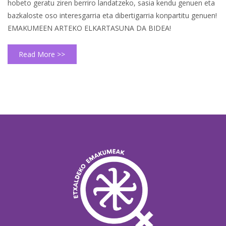
hobeto geratu ziren berriro landatzeko, sasia kendu genuen eta
bazkaloste oso interesgarria eta dibertigarria konpartitu genuen!
EMAKUMEEN ARTEKO ELKARTASUNA DA BIDEA!
Read More >>