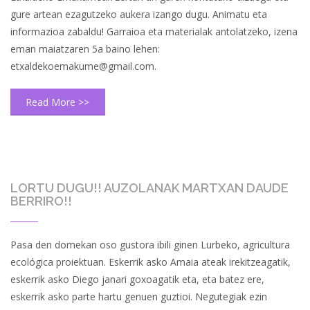
gure artean ezagutzeko aukera izango dugu. Animatu eta
informazioa zabaldu! Garraioa eta materialak antolatzeko, izena
eman maiatzaren 5a baino lehen:
etxaldekoemakume@gmail.com.
Read More >>
LORTU DUGU!! AUZOLANAK MARTXAN DAUDE
BERRIRO!!
Pasa den domekan oso gustora ibili ginen Lurbeko, agricultura
ecológica proiektuan. Eskerrik asko Amaia ateak irekitzeagatik,
eskerrik asko Diego janari goxoagatik eta, eta batez ere,
eskerrik asko parte hartu genuen guztioi. Negutegiak ezin