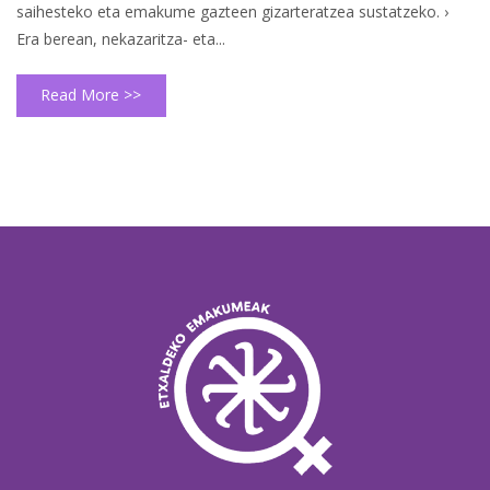
saihesteko eta emakume gazteen gizarteratzea sustatzeko. ›
Era berean, nekazaritza- eta...
Read More >>