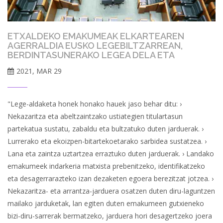
ETXALDEKO EMAKUMEAK ELKARTEAREN
AGERRALDIA EUSKO LEGEBILTZARREAN,
BERDINTASUNERAKO LEGEA DELA ETA
2021, MAR 29
"Lege-aldaketa honek honako hauek jaso behar ditu: ›
Nekazaritza eta abeltzaintzako ustiategien titulartasun
partekatua sustatu, zabaldu eta bultzatuko duten jarduerak. ›
Lurrerako eta ekoizpen-bitartekoetarako sarbidea sustatzea. ›
Lana eta zaintza uztartzea erraztuko duten jarduerak. › Landako
emakumeek indarkeria matxista prebenitzeko, identifikatzeko
eta desagerrarazteko izan dezaketen egoera berezitzat jotzea. ›
Nekazaritza- eta arrantza-jarduera osatzen duten diru-laguntzen
mailako jarduketak, lan egiten duten emakumeen gutxieneko
bizi-diru-sarrerak bermatzeko, jarduera hori desagertzeko joera