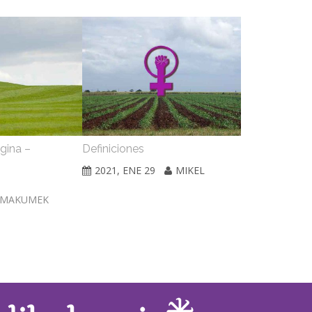
gina –
Definiciones
Soberanía ali
agroindustria
2021, ENE 29
MIKEL
perspectiva f
2021, ENE 2
EMAKUMEK