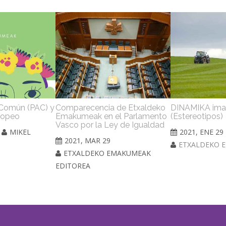
a Común (PAC) y
Comparecencia de Etxaldeko
DINAMIKA ima
ropeo
Emakumeak en el Parlamento
(Estereotipos)
Vasco por la Ley de Igualdad
MIKEL
2021, ENE 29
2021, MAR 29
ETXALDEKO 
ETXALDEKO EMAKUMEAK
EDITOREA