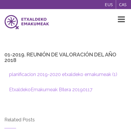
EUS
CAS
Toggl
naviga
01-2019. REUNIÓN DE VALORACIÓN DEL AÑO
2018
planificacion 2019-2020 etxaldeko emakumeak (1)
EtxaldekoEmakumeak BIlera 20190117
Related Posts