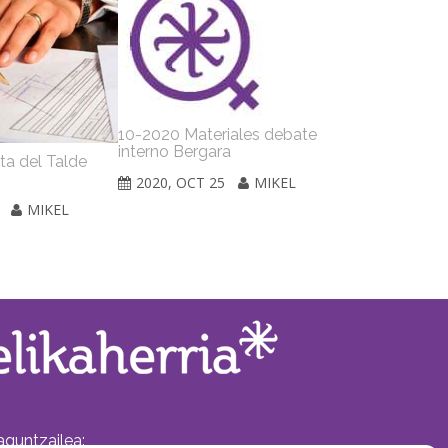
10-2020 Materiales debate
interno Bergara
ta del Talde
05-2020 Acta
2020, OCT 25
MIKEL
2020, MAY 2
MIKEL
aguntzailea: