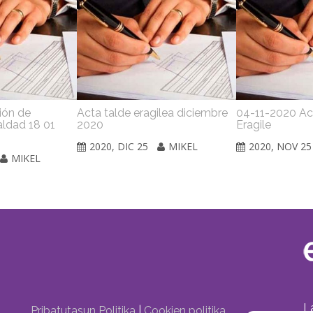
ión de
Acta talde eragilea diciembre
04-11-2020 Ac
aldad 18 01
2020
Eragile
2020, DIC 25
MIKEL
2020, NOV 25
MIKEL
L
Pribatutasun Politika
|
Cookien politika