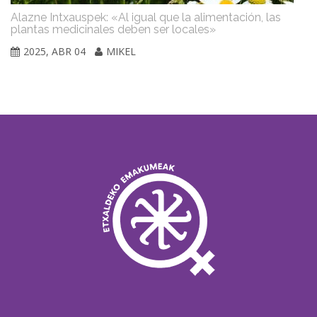
Alazne Intxauspek: «Al igual que la alimentación, las
Ce
plantas medicinales deben ser locales»
el
2025, ABR 04
MIKEL